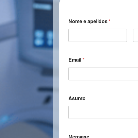
Nome e apelidos
*
First
La
Email
*
Asunto
Mensaxe