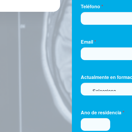
E COMPOSTELA (A
Teléfono
*
dioloxiagalega.es
AMOS OS SEUS DATOS
Email
*
opios dos fins
ociedade Galega de
A O TRATAMENTO DOS
Actualmente en formac
s datos é a lexitimación
RVAREMOS OS SEUS
ínimo de 10 anos,
contable tributaria,
Ano de residencia
*
E, LIS, etc.
rciais e publicitarios,
e o tratamento.