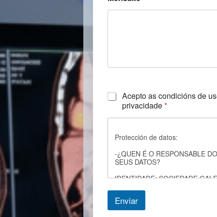
C
Acepto as condicións de uso
h
privacidade
*
e
c
k
Protección de datos:
b
o
-¿QUEN É O RESPONSABLE D
x
SEUS DATOS?
e
s
IDENTIDADE: SOCIEDADE GAL
*
DNI/ CIF: G27702596
Enviar
DIRECCIÓN POSTAL: SAN PED