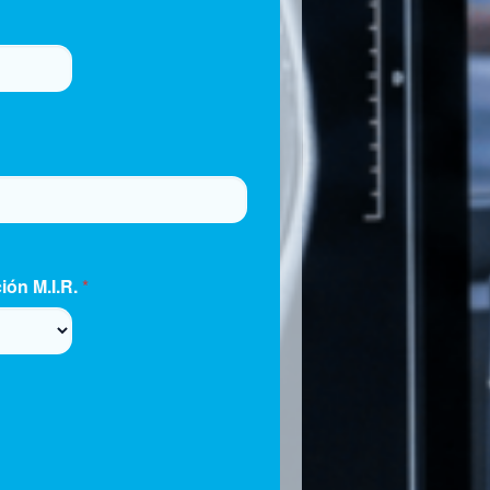
ión M.I.R.
*