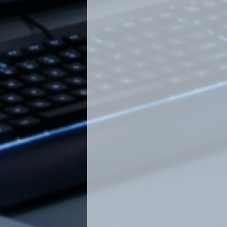
unicamente conservarémolos para
defensa de reclamacións
Dereito de retirar o consentiment
retirar o consentimento en calq
iso afecte á licitud do tratament
consentimento antes da súa reti
Dereito de oposición: Vostede te
tratamento dos seus datos. O
TRATAMENTO deixará de tratar o
motivos lexítimos #imperioso, ou
de posibles reclamacións
Dereito á portabilidad dos seus 
solicitarnos que os seus datos p
sexan cedidos ou transferidos a
que nos indique nun formato estru
automatizado
Os interesados poden exercitar o
acceso, rectificación, supresión, 
portabilidad dos datos dirixíndose
RESPONSABLE DO TRATAMENTO i
para exercer e achegando copia 
dirección postal previamente indi
correo electrónico á dirección in
Os interesados teñen dereito a r
Autoridade de Control e solicitar 
non fosen debidamente atendido