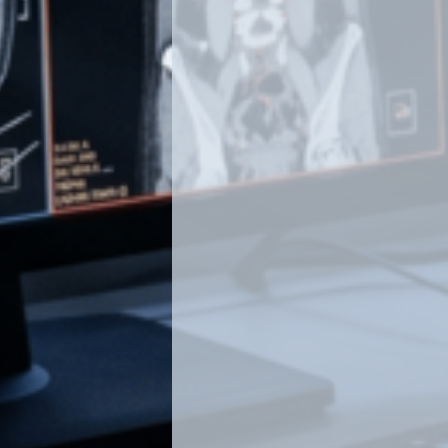
-¿A QUE DESTINATARIOS COM
DATOS?
As facturas manteranse a dispos
inspección con competencia na m
administración tributaria.
Os datos dos asistentes a Xorna
Sociedade serán comunicados á 
contratada para a ocasión para a
das mesmas.
-¿CALES SON OS SEUS DEREI
FACILITA OS SEUS DATOS?
Dereito de acceso: Vostede terá d
confirmación de se se están trat
persoais que lle conciernen
Dereito de rectificación: Vostede 
rectificación dos datos persoais i
conciernan ou incompletos
Dereito de supresión: Vostede ter
supresión dos datos persoais que
datos persoais xa non sexan nece
fins para os que foron recollidos 
Dereito de limitación: Vostede pod
do tratamento dos seus datos pe