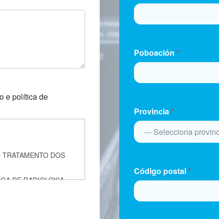
Poboación
*
 e política de
Provincia
*
O TRATAMENTO DOS
Código postal
*
EGA DE RADIOLOXIA
RO DE MEZONZO 39,