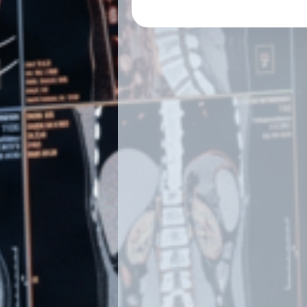
BAIXO, 15701 DE SANTIAGO D
CORUÑA)
CORREO ELECTRÓNICO: info@ra
-¿CON QUE FINALIDADE TRAT
PERSOAIS?
Para a prestación dos servizos pr
establecidos nos Estatutos da S
Radioloxía.
-¿CAL É A LEXITIMACIÓN PAR
SEUS DATOS?
A base legal para o tratamento do
por consentimento do Usuario.
-¿POR CANTO TEMPO CONSE
DATOS?
As facturas, durante un prazo m
segundo Código penal, Normativa 
Código de Comercio, Normativa IV
Os datos utilizados para fins come
previa autorización, mentres dur