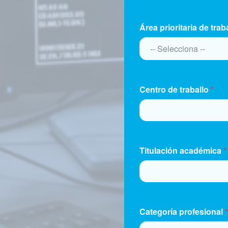
UNICARANSE OS SEUS
Área prioritaria de trab
ición dos órganos de
ateria, como a
-- Selecciona --
das e Eventos da
Secretaría Técnica
 xestión administrativa
Centro de traballo
*
TOS CANDO NOS
ereito a obter
ando ou non datos
Titulación académica
*
terá dereito a obter a
nexactos que lle
á dereito a obter a
 lle conciernan cando os
sarios en relación cos
ou tratados doutro xeito
Categoría profesional
*
erá solicitar a limitación
rsoais, nese caso