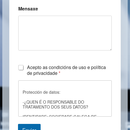
Mensaxe
C
Acepto as condicións de uso e política
h
de privacidade
*
e
c
k
Protección de datos:
b
o
-¿QUEN É O RESPONSABLE DO
x
TRATAMENTO DOS SEUS DATOS?
e
s
IDENTIDADE: SOCIEDADE GALEGA DE
*
RADIOLOXIA
Enviar