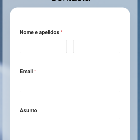
Nome e apelidos
*
First
Last
Email
*
Asunto