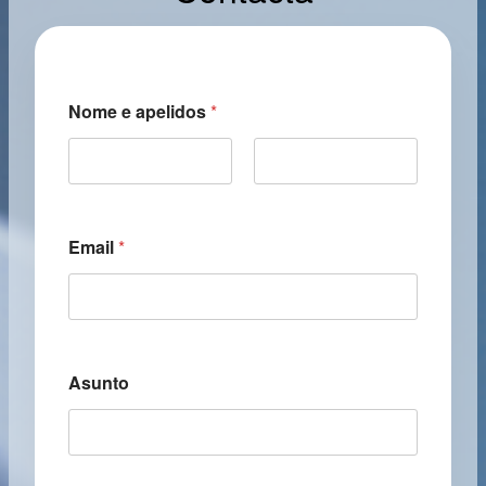
Nome e apelidos
*
First
Last
Email
*
Asunto