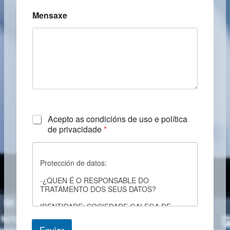
Mensaxe
C
Acepto as condicións de uso e política
h
de privacidade
*
e
c
k
Protección de datos:
b
o
-¿QUEN É O RESPONSABLE DO
x
TRATAMENTO DOS SEUS DATOS?
e
s
IDENTIDADE: SOCIEDADE GALEGA DE
*
RADIOLOXIA
Enviar