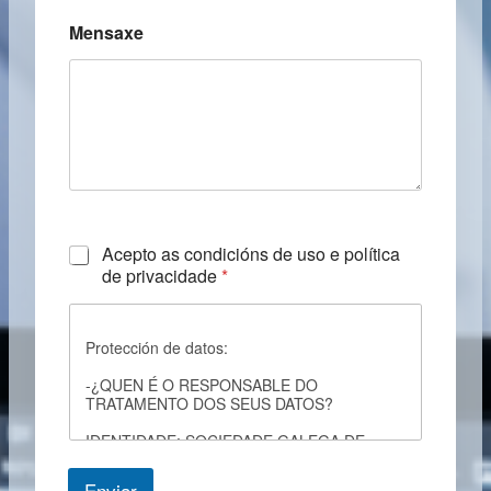
Mensaxe
C
Acepto as condicións de uso e política
h
de privacidade
*
e
c
k
Protección de datos:
b
o
-¿QUEN É O RESPONSABLE DO
x
TRATAMENTO DOS SEUS DATOS?
e
s
IDENTIDADE: SOCIEDADE GALEGA DE
*
RADIOLOXIA
Enviar