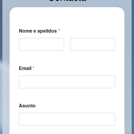
Nome e apelidos
*
First
Last
Email
*
Asunto