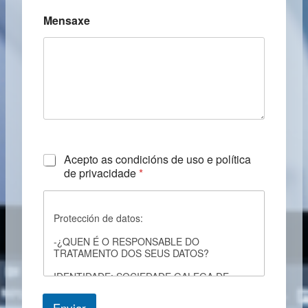
Mensaxe
C
Acepto as condicións de uso e política
h
de privacidade
*
e
c
k
Protección de datos:
b
o
-¿QUEN É O RESPONSABLE DO
x
TRATAMENTO DOS SEUS DATOS?
e
s
IDENTIDADE: SOCIEDADE GALEGA DE
*
RADIOLOXIA
Enviar