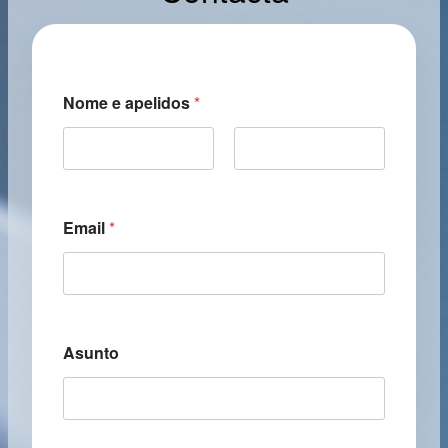
Nome e apelidos
*
First
Last
Email
*
Asunto