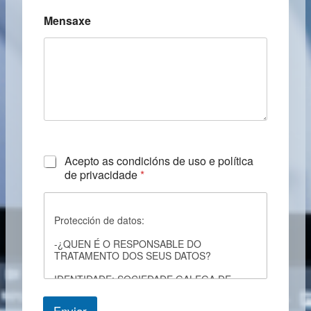
Mensaxe
C
Acepto as condicións de uso e política
h
de privacidade
*
e
c
k
Protección de datos:
b
o
-¿QUEN É O RESPONSABLE DO
x
TRATAMENTO DOS SEUS DATOS?
e
s
IDENTIDADE: SOCIEDADE GALEGA DE
*
RADIOLOXIA
Enviar