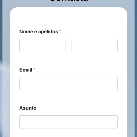
Nome e apelidos
*
First
Last
Email
*
Asunto