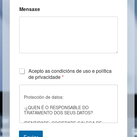
Mensaxe
C
Acepto as condicións de uso e política
h
de privacidade
*
e
c
k
Protección de datos:
b
o
-¿QUEN É O RESPONSABLE DO
x
TRATAMENTO DOS SEUS DATOS?
e
s
IDENTIDADE: SOCIEDADE GALEGA DE
*
RADIOLOXIA
Enviar