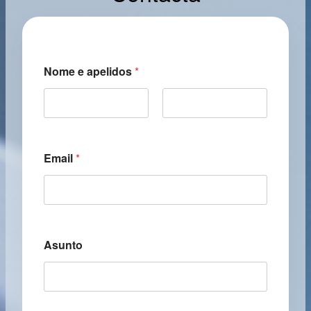
Nome e apelidos
*
First
Last
Email
*
Asunto